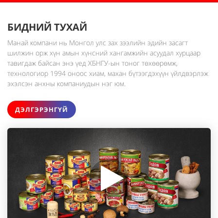
БИДНИЙ ТУХАЙ
Манай компани нь Монгол улс зах зээлийн эдийн засагт
шилжин орж хүн амын хүнсний хангамжийн асуудал хурцаар
тавигдаж байсан энэ үед ХБНГУ-ын тоног төхөөрөмж,
технологиор 1994 оноос хиам, махан бүтээгдэхүүн үйлдвэрлэж
эхэлсэн анхны компаниудын нэг юм.
ДЭЛГЭРЭНГҮЙ