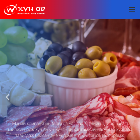
Манай компани нь Монгол улс зах зээлийн эдийн засагт
шилжин орж хүн амын хүнсний хангамжийн асуудал хурцаар
тавигдаж байсан энэ үед ХБНГУ-ын тоног төхөөрөмж,