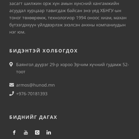
засагт шилжин орж хүн амын хүнсний хангамжийн
асуудал хурцаар тавигдаж байсан энэ үед ХБНГУ-ын
тоног төхөөрөмж, технологиор 1994 оноос хиам, махан
бүтээгдэхүүн үйлдвэрлэж эхэлсэн анхны компаниудын
нэг юм.
БИДЭНТЭЙ ХОЛБОГДОХ
Баянгол дүүрэг 29-р хороо Эрчим хүчний гудамж 52-
тоот
armos@hunod.mn
+976-70181393
БИДНИЙГ ДАГАХ