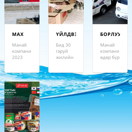
МАХ
ҮЙЛДВЭРЛЭЛ
БОРЛУУЛАЛ
БЭЛТГЭЛ
ТҮГЭЭЛТ
Манай
Бид 30
Манай
компани
гаруй
компани
2023
жилийн
өдөр бүр
онд
турш
шинэ
Эмээлтэд
хүнсний
бүтээгдэхүүн
5000 м2
аюулгүй
үйлдвэрлэн
талбай
байдал,
хэрэглэгчийн
бүхий
эрүүл
гарт
мал
ахуйн
хамгийн
төхөөрөх,мах
чанарын
ойрхон
боловсруулах
шаардлага
худалдааны
үйлдвэрийг
бүрэн
төв, зах,
ашиглалтанд
хангасан
дэлгүүрт
оруулсан.Тус
эрүүл
зориулалтын
үйлдвэр
махан
машинаар