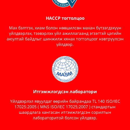
HАCCP тогтолцоо
Мах бэлтгэх, хиам болон нөөшилсөн махан бүтээгдэхүүн
үйлдвэрлэх, тээвэрлэх үйл ажиллагаанд эгзэгтэй цэгийн
аюултай байдлыг шинжилж хянах тогтолцоог нэвтрүүлсэн
үйлдвэр.
Итгэмжлэгдсэн лаборатори
Үйлдвэрлэл явуулдаг өөрийн байрандаа TL 140 ISO/IEC
17025:2005 ( MNS ISO/IEC 17025;2007 ) стандартын
шаардлага хангасан итгэмжлэгдсэн сорилтын
лабораторитой болсон үйлдвэр.