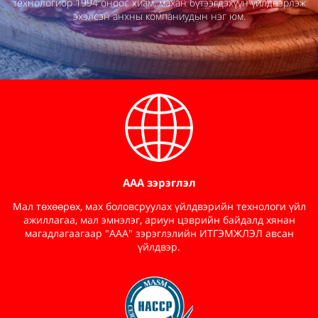
технологиор 1994 оноос хиам, махан бүтээгдэхүүн үйлдвэрлэж
эхэлсэн анхны компаниудын нэг юм.
/
AAA зэрэглэл
Мал төхөөрөх, мах боловсруулах үйлдвэрийн технологи үйл
ажиллагаа, мал эмнэлэг, ариун цэврийн байдалд хянан
магадлагаагаар "ААА" зэрэглэлийн ИТГЭМЖЛЭЛ авсан
үйлдвэр.