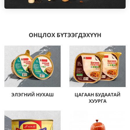
ОНЦЛОХ БҮТЭЭГДЭХҮҮН
ЭЛЭГНИЙ НУХАШ
ЦАГААН БУДААТАЙ
Дэлгэрэнгүй
Дэлгэрэнгүй
ХУУРГА