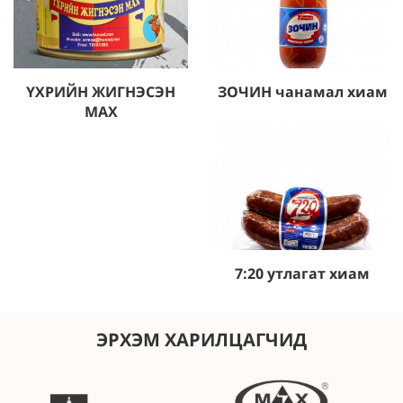
ҮХРИЙН ЖИГНЭСЭН
ЗОЧИН чанамал хиам
Дэлгэрэнгүй
Дэлгэрэнгүй
МАХ
7:20 утлагат хиам
Дэлгэрэнгүй
ЭРХЭМ ХАРИЛЦАГЧИД