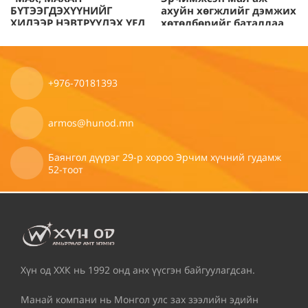
баталгаажсан
патент
БҮТЭЭГДЭХҮҮНИЙГ
ахуйн хөгжлийг дэмжих
ХИЛЭЭР НЭВТРҮҮЛЭХ ҮЕД
хөтөлбөрийг баталлаа
болно.
авч,
ТУЛГАРЧ БУЙ ХҮНДРЭЛ”
2019-03-15
2019-03-15
тэмдэгээр
СЭДЭВТ СУРГАЛТ,
хамгаалуулсан
ХЭЛЭЛЦҮҮЛЭГ ЗОХИОН
брэнд
БАЙГУУЛАВ
бүтээгдэхүүнийг
+976-70181393
хэрэглэгч
та
armos@hunod.mn
бүхэндээ
хүргэж
байна.
Баянгол дүүрэг 29-р хороо Эрчим хүчний гудамж
52-тоот
Хүн од ХХК нь 1992 онд анх үүсгэн байгуулагдсан.
Манай компани нь Монгол улс зах зээлийн эдийн