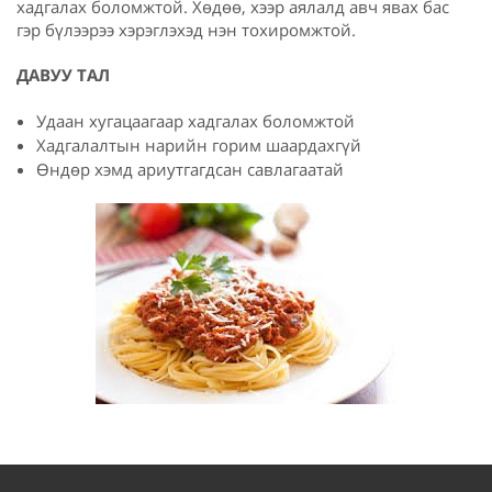
хадгалах боломжтой. Хөдөө, хээр аялалд авч явах бас
гэр бүлээрээ хэрэглэхэд нэн тохиромжтой.
ДАВУУ ТАЛ
Удаан хугацаагаар хадгалах боломжтой
Хадгалалтын нарийн горим шаардахгүй
Өндөр хэмд ариутгагдсан савлагаатай