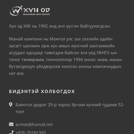
Хүн од ХХК нь 1992 онд анх үүсгэн байгуулагдсан.
Манай компани нь Монгол улс зах зээлийн эдийн
засагт шилжин орж хүн амын хүнсний хангамжийн
асуудал хурцаар тавигдаж байсан энэ үед ХБНГУ-ын
тоног төхөөрөмж, технологиор 1994 оноос хиам, махан
бүтээгдэхүүн үйлдвэрлэж эхэлсэн анхны компаниудын
нэг юм.
БИДЭНТЭЙ ХОЛБОГДОХ
Баянгол дүүрэг 29-р хороо Эрчим хүчний гудамж 52-
тоот
armos@hunod.mn
+976-70181393